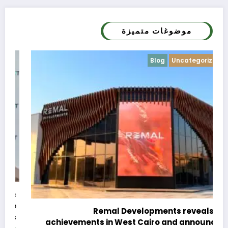
موضوغات متميزة
Blog
Uncategorized
c
e
Remal Developments reveals its
s
achievements in West Cairo and announces