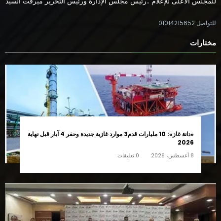
للمجلس الأعلى للإعلام ..رئيس مجلس الإدارة ورئيس التحرير ميرفت السيد
للتواصل:01014215652
مختارات
«دانة غاز»: 10 مليارات قدم3 موارد غازية جديدة وحفر 4 آبار قبل نهاية
2026
8 أغسطس، 2026
0 تعليقات