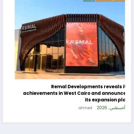
c
e
Remal Developments reveals its
s
achievements in West Cairo and announces
5 
its expansion plan
5 أغسطس، 2026
ahmed