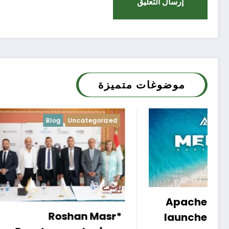
موضوغات متميزة
zed
Blog
Uncategorized
Apache Developments
sr
launches Mersea North