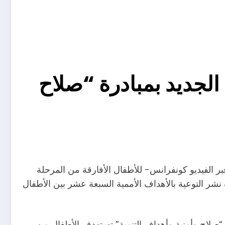
 الجديد بمبادرة “صلاح
 القومي للحوكمة والتنمية المستدامة ممثلًا في مركز التنمية الإفريقي فعاليات اللقاء الأول في عام 2024 -عبر الفيديو كونفرانس- للأطفال الأفارقة من المرحلة
نشر التوعية بالأهداف الأممية السبعة عشر بين الأطفال
“صلاح وأمنية وأهداف التنمية” تستهدف الأطفال من