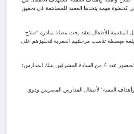
قليمي كخطوة مهمة يتخذها المعهد للمساهمة في تحقيق
عمل المقدمة للأطفال تعقد تحت مظلة مبادرة “صلاح
 إلى الوصول لجميع الأطفال بلغة مبسطة تناسب مرحلتهم العمرية لتحفيزهم على
حضر اللقاء الذي انعقد باللغتين العربية والإنجليزية؛ عدد 28 طفلًا من المقيدين بعدد من المدارس بدولة نيجيريا بالإضافة لحضور عدد 4 من السادة المشرفين بتلك المدارس؛
ة وأهداف التنمية” لأطفال المدارس المصريين وذوي