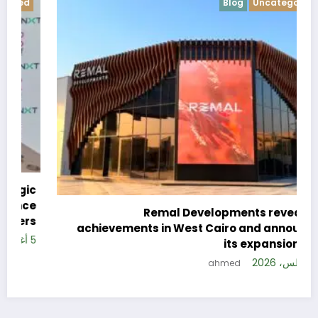
Blog
Uncategorized
c
e
Remal Developments reveals its
s
achievements in West Cairo and announces
5 
its expansion plan
5 أغسطس، 2026
ahmed