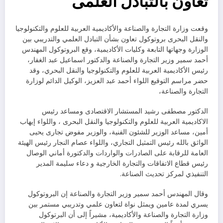
تعاون بالتبادل العلمى
وقعت وزارة التجارة والصناعة والأكاديمية العربية للعلوم والتكنولوجيا
والنقل البحرى بروتوكول تعاون بشأن التبادل العلمي والتدريبي بين
الوزارة وجهاتها التابعة وكليات الأكاديمية، وقع البروتوكول المهندس
أحمد سمير وزير التجارة والصناعة والدكتور اسماعيل عبد الغفار،
رئيس الأكاديمية العربية للعلوم والتكنولوجيا والنقل البحري، وقد
حضر مراسم التوقيع اللواء أحمد عبد العزيز، الوكيل الدائم لوزارة
التجارة والصناعة،
الدكتور مصطفى رشيد المستشار الاقتصادى ومساعد رئيس
الاكاديمية العربية للعلوم والتكنولوجيا والنقل البحرى ، واللواء إيهاب
أمين، مساعد الوزير للشئون الفنية، والوزير مفوض تجارى يحيى
الواثق بالله رئيس التمثيل التجاري، واللواء عصام النجار رئيس الهيئة
العامة للرقابة على الصادرات والواردات والدكتورة أماني الوصال
رئيس قطاع الاتفاقات والتجارة الخارجية و دعاء سليمة المدير
التنفيذي لمركز تحديث الصناعة.
وقال المهندس أحمد سمير وزير التجارة والصناعة إن البروتوكول
يسري لمدة عامين ويمثل نواة لتعاون علمي وتدريبي مستمر بين
وزارة التجارة والصناعة والأكاديمية، مشيراً إلى أن البرتوكول