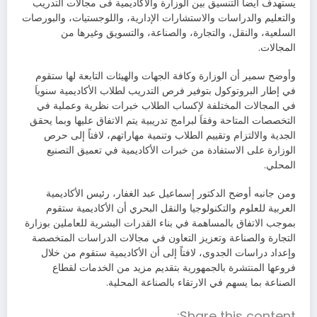
يستهدف أيضاً التنسيق بين الوزارة والأكاديمية فى مجالات التدريب
والتعليم والدراسات والاستشارات الإدارية، واللوجستيات، والبورصات
السلعية، والنقل، والتجارة، والصناعة، والتسويق وغيرها من
المجالات.
وأوضح سمير أن الوزارة وكافة الجهات والهيئات التابعة لها ستقوم
في إطار البروتوكول بتوفير فرص التدريب لطلاب الأكاديمية سنوياَ
في المجالات المختلفة لإكساب الطلاب خبرات نظرية وعملية في
التخصصات المتاحة وفقاَ لبرامج تدريبية يتم الاتفاق عليها وبما يحقق
الجدية والالتزام وتقييم الطلاب وتنمية مهاراتهم، لافتاً إلى حرص
الوزارة على الاستفادة من خبرات الأكاديمية في تعميق التصنيع
المحلي.
ومن جانبه أوضح الدكتور إسماعيل عبد الغفار، رئيس الأكاديمية
العربية للعلوم والتكنولوجيا والنقل البحري أن الأكاديمية ستقوم
بموجب الاتفاق بالمساهمة في بناء القدرات البشرية للعاملين بوزارة
التجارة والصناعة وتعزيز التعاون في مجالات الدراسات المتخصصة
وإعداد دراسات الجدوى، لافتاً إلى أن الأكاديمية ستقوم من خلال
فروعها المنتشرة بالجمهورية بتقديم مزيد من الخدمات لقطاع
الصناعة بما يسهم في الارتقاء بالصناعة المحلية.
Share this content: