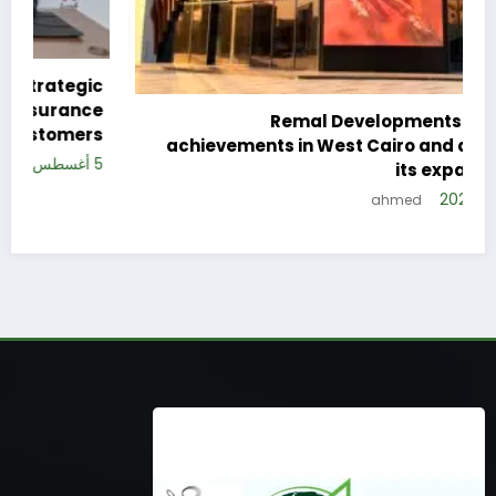
c
e
Remal Developments reveals its
s
achievements in West Cairo and announces
5 
its expansion plan
5 أغسطس، 2026
ahmed