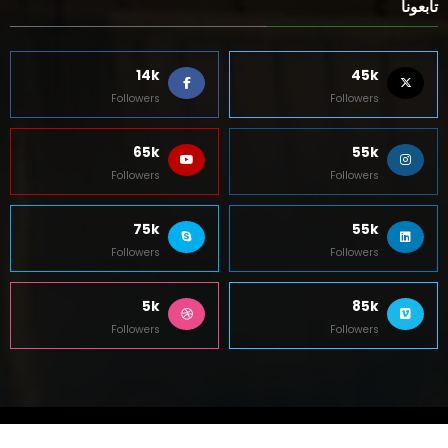
تابعونا
14k
45k
Followers
Followers
65k
55k
Followers
Followers
75k
55k
Followers
Followers
5k
85k
Followers
Followers
Contact Us
About Us