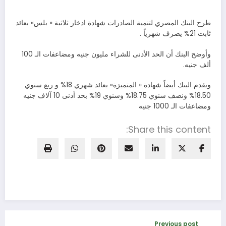
طرح البنك المصري لتنمية الصادرات شهادة ادخار ثلاثية « بلس» بعائد
ثابت 21% يصرف شهرياً .
وأوضح البنك أن الحد الأدنى للشراء مليون جنيه ومضاعفات الـ 100
ألف جنيه.
ويقدم البنك أيضاً شهادة « المتميزة» بعائد شهري 18% و ربع سنوي
18.50% ونصف سنوي 18.75% وسنوي 19% بحد أدنى 10 آلاف جنيه
ومضاعفات الـ 1000 جنيه
Share this content:
Previous post