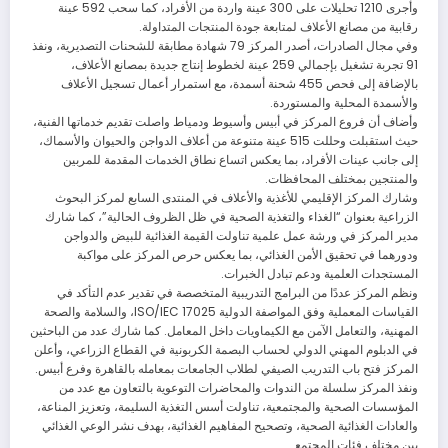
وأجرى 1210 تحليلات على 300 عينة واردة من الأفراد، كما سحب 592 عينة
رقابية من مصانع الأعلاف لمتابعة جودة المنتجات المتداولة.
وفي مجال الصادرات، أصدر المركز 79 شهادة مطابقة للشحنات التصديرية، ونفذ
91 تجربة تشغيل بإجمالي 259 عينة لخطوط إنتاج جديدة بمصانع الأعلاف،
بالإضافة إلى فحص 455 شحنة أسمدة، مع استمرار أعمال تسجيل الأعلاف
والأسمدة المحلية والمستوردة.
وأضاف أن فروع المركز في أبيس وأسيوط ودمياط واصلت تقديم خدماتها الفنية،
حيث استقبلت وحللت 515 عينة متنوعة من أعلاف الدواجن والحيوان والأسماك،
إلى جانب عينات الأفراد، بما يعكس اتساع نطاق الخدمات المقدمة للمربين
والمنتجين بمختلف المحافظات.
وشارك المركز الإقليمي للأغذية والأعلاف في المنتدى السابع لمركز البحوث
الزراعية بعنوان “الغذاء والتغذية الصحية في ظل الظروف الحالية”، كما شارك
مدير المركز في ورشة عمل علمية تناولت القيمة الغذائية للبيض والدواجن
ودورهما في تحقيق الأمن الغذائي، بما يعكس حرص المركز على مواكبة
المستجدات العلمية ودعم تبادل الخبرات.
ونظم المركز عددًا من البرامج التدريبية المتخصصة في تقدير عدم التأكد في
القياسات المعملية وفق المواصفة الدولية ISO/IEC 17025، والسلامة والصحة
المهنية، والتعامل الآمن مع الكيماويات داخل المعامل. كما شارك عدد من الباحثين
في الدبلوم المهني الدولي لحساب البصمة الكربونية في القطاع الزراعي، وأعلن
المركز فتح باب التدريب الصيفي لطلاب الجامعات بمعامله بالقاهرة وفرع أبيس.
ونفذ المركز سلسلة من الندوات والمحاضرات التوعوية بالتعاون مع عدد من
المؤسسات الصحية والمجتمعية، تناولت أسس التغذية السليمة، وتعزيز المناعة،
والعادات الغذائية الصحية، وتصحيح المفاهيم الغذائية، بهدف نشر الوعي الغذائي
بين مختلف فئات المجتمع.