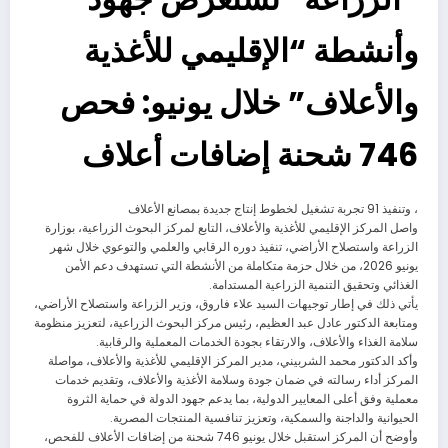
وأنشطة “الإقليمي للأغذية
والأعلاف” خلال يونيو: فحص
746 شحنة إضافات أعلاف
، وتنفيذ 91 تجربة تشغيل لخطوط إنتاج جديدة بمصانع الأعلاف
واصل المركز الإقليمي للأغذية والأعلاف، التابع لمركز البحوث الزراعية، بوزارة
الزراعة واستصلاح الأراضي، تنفيذ دوره الرقابي والعلمي والتوعوي خلال شهر
يونيو 2026، من خلال حزمة متكاملة من الأنشطة التي تستهدف دعم الأمن
الغذائي وتحقيق التنمية الزراعية المستدامة.
يأتي ذلك في إطار توجيهات السيد علاء فاروق، وزير الزراعة واستصلاح الأراضي،
ومتابعة الدكتور عادل عبد العظيم، رئيس مركز البحوث الزراعية، لتعزيز منظومة
سلامة الغذاء والأعلاف، والارتقاء بجودة الخدمات المعملية والرقابية.
وأكد الدكتور محمد الشربيني، مدير المركز الإقليمي للأغذية والأعلاف، مواصلة
المركز أداء رسالته في ضمان جودة وسلامة الأغذية والأعلاف، وتقديم خدمات
معملية وفق أعلى المعايير الدولية، بما يدعم جهود الدولة في حماية الثروة
الحيوانية والداجنة والسمكية، وتعزيز تنافسية المنتجات المصرية.
وأوضح أن المركز استقبل خلال يونيو 746 شحنة من إضافات الأعلاف للفحص،