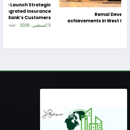
ic
ce
Remal Developments reveals its
rs
achievements in West Cairo and announces
5 أغسطس، 2026
its expansion plan
5 أغسطس، 2026
ahmed