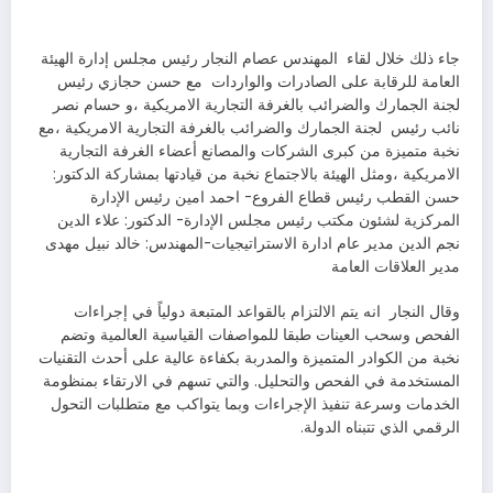
جاء ذلك خلال لقاء المهندس عصام النجار رئيس مجلس إدارة الهيئة
العامة للرقابة على الصادرات والواردات مع حسن حجازي رئيس
لجنة الجمارك والضرائب بالغرفة التجارية الامريكية ،و حسام نصر
نائب رئيس لجنة الجمارك والضرائب بالغرفة التجارية الامريكية ،مع
نخبة متميزة من كبرى الشركات والمصانع أعضاء الغرفة التجارية
الامريكية ،ومثل الهيئة بالاجتماع نخبة من قيادتها بمشاركة الدكتور:
حسن القطب رئيس قطاع الفروع- احمد امين رئيس الإدارة
المركزية لشئون مكتب رئيس مجلس الإدارة- الدكتور: علاء الدين
نجم الدين مدير عام ادارة الاستراتيجيات-المهندس: خالد نبيل مهدى
مدير العلاقات العامة
وقال النجار انه يتم الالتزام بالقواعد المتبعة دولياً في إجراءات
الفحص وسحب العينات طبقا للمواصفات القياسية العالمية وتضم
نخبة من الكوادر المتميزة والمدربة بكفاءة عالية على أحدث التقنيات
المستخدمة في الفحص والتحليل. والتي تسهم في الارتقاء بمنظومة
الخدمات وسرعة تنفيذ الإجراءات وبما يتواكب مع متطلبات التحول
الرقمي الذي تتبناه الدولة.