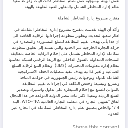
لعمل الهيئة ومنهجية عمل نظام المخاطر كذلك اليات وقواعد تنفيذ
نظام إدارة المخاطر الشامل والمعايير الفنية لتطبيقه بالهيئة.
مقترح مشروع إدارة المخاطر الشاملة
وأكد أن الهيئة تقدمت بمقترح مشروع إدارة المخاطر الشاملة في
اطار سعيها لتحديث وتطوير منظومة إجراءاتها الرقابية الخاصة الى
ان هذا يأتى بهدف تقييم المطابقة للسلع المستوردة والمصدرة في
حركة التجارة الخارجية عبر الحدود والتي تستند إلى تطبيق منظومة
متكاملة لإدارة المخاطر تشتمل على إحكام الرقابة الخاصة بمطابقة
المنتجات المتداولة بالسوق الداخلي مع الربط الرقمي لشبكة معاملها
بنظام إدارة معلومات المختبرات (LIMS) ونظام التتبع لرقابة السلع
الصناعية والغير غذائية بهدف تنفيذ متطلبات الخطة الاستراتيجية
الشاملة للدولة وتوجيهات رئيس الجمهورية في حوكمة المنافذ
وتسريع وتبسيط وخفض التكلفة في إجراءات تقييم المطابقة
بالموانئ للسلع مع إحكام السيطرة على تداول واستيراد وتصدير
السلع الرديئة وتنفيذا لالتزامات مصر الدولية الموقعة في هذا المجال
اتفاق “تسهيل التجارة في منظمة التجارة العالمية WTO-TFA، البند
7.4” والخاص بتطبيق نظم إدارة المخاطر المتكاملة في التجارة عبر
الحدود.
Share this content: