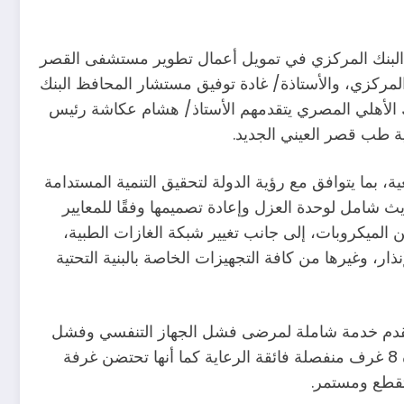
البنك المركزي في تمويل أعمال تطوير مستشفى القصر
المركزي، والأستاذة/ غادة توفيق مستشار المحافظ البنك
 الأهلي المصري يتقدمهم الأستاذ/ هشام عكاشة رئيس
ة طب قصر العيني الجديد.
بما يتوافق مع رؤية الدولة لتحقيق التنمية المستدامة
 شامل لوحدة العزل وإعادة تصميمها وفقًا للمعايير
الميكروبات، إلى جانب تغيير شبكة الغازات الطبية،
ار، وغيرها من كافة التجهيزات الخاصة بالبنية التحتية
 (وحدة الإيكو ECMO) والتي تُعد أول وحدة متخصصة تقدم خدمة شاملة لمرضى فشل الجهاز التنفسي وفشل
القلب الحاد، وأعلى مستويات الرعاية الفائقة من المستوى الأول بتصميم فريد من نوعه، وتبلغ القدرة الاستيعابية للوحدة 8 غرف منفصلة فائقة الرعاية كما أنها تحتضن غرفة
تقطع ومستمر.