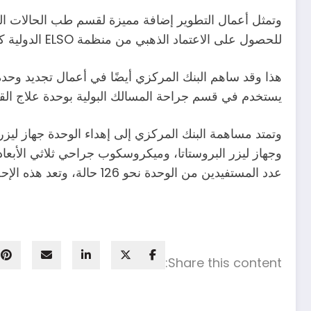
وتمثل أعمال التطوير إضافة مميزة لقسم طب الحالات الحر
للحصول على الاعتماد الذهبي من منظمة ELSO الدولية كما يعمل بها فريق عالمي تم تدريبه بالداخل والخارج على مدار 10 سنوات.
هذا وقد ساهم البنك المركزي أيضًا في أعمال تجديد وحدة 
يستخدم في قسم جراحة المسالك البولية بوحدة علاج القصور الكل
وتمتد مساهمة البنك المركزي إلى إهداء الوحدة جهاز ليز
وجهاز ليزر البروستاتا، وميكروسكوب جراحي ثلاثي الأبعاد
عدد المستفيدين من الوحدة نحو 126 حالة، وتعد هذه الإحصائية الأكبر لحالات المسالك البولية والتي تجري في مستشفى واحدة داخل جمهورية مصر العربية.
Share this content: