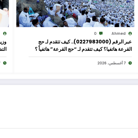
d
0
Ahmed
عبر الرقم (0227983000).. كيف تتقدم لـ حج
وزير
القرعة هاتفيا؟ كيف تتقدم لـ “حج القرعة” هاتفياً ؟
التش
أعلنت وزارة الداخلية عن فتح باب قبول طلبات التقدم
7 أغسطس، 2026
لحج القرعة لموسم 1448 هـ / 2027 م، ابتداءً من
7 أغ
يوم الأربعاء 12 أغسطس حتى الخميس 27 أغسطس
2026