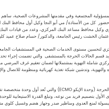
مسؤولية المجتمعية وفي مقدمتها المشروعات الصحية، ساهم 
في حضور كل من الأستاذة/ مي أبو النجا وكيل أول محافظ البنك 
وي وكيل محافظ مساعد البنك المركزي، وعدد من قيادات البنك
 عثمان الخشت رئيس الجامعة، والدكتور/ حسام صلاح عميد كلي
ركزي لتحسين مستوى الخدمات الصحية في المستشفيات الجامعية، 
ديد قسم الحالات الحرجة بالمستشفى والتي تضمنت إجراء تحديث
ركزي شاملة التهوية بمشتملاتها لضمان تعقيم غرف المرضي من 
والتهوية، وتدشين شبكة تغذية كهربائية ومنظومة للاتصال والإنذ
كما تضمنت الأعمال إنشاء الوحدة الرابعة بقسم الحالات الحرجة
بسولة لمنع العدوى ومناظير صدر وجهاز هضم وغسيل كلوي م