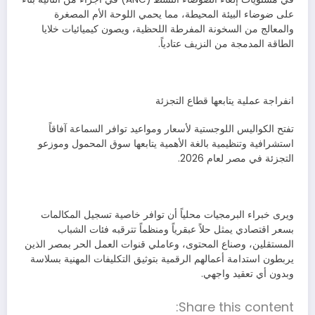
على ضوضاء البيئة المحيطة، مما يحمي اللوحة الأم المصغرة
والمعالج من السخونة المفرطة اللحظية، ويصون كيميائيات خلايا
الطاقة المدمجة من النزيف عتادياً.
انفراجة عملية يتابعها قطاع التجزئة
تفتح الكواليس اللوجستية لأسعار ومواعيد توافر السماعة آفاقاً
استشرافية وتنظيمية بالغة الأهمية يتابعها سوق المحمول وموزعو
التجزئة في مصر لعام 2026.
ويرى خبراء البرمجيات محلياً أن توافر خاصية تسجيل المكالمات
بسعر اقتصادي يمثل حلاً عبقرياً ومنظماً تترقبه فئات الشباب
المستقلين، وصناع المحتوى، وعاملي قنوات العمل الحر بمصر الذين
يربطون استدامة أعمالهم الرقمية بتوثيق التكليفات المهنية بسلاسة
وبدون أي تعقيد واجهي.
Share this content: