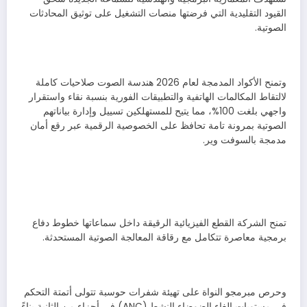
القيود التقليدية التي فرضتها منصات التشغيل على توثيق المحادثات
الصوتية.
وتمنح الأكواد المدمجة لعام 2026 هندسة الصوت صلاحيات كاملة
لالتقاط المكالمات الهاتفية والتطبيقات الفورية بنسبة نقاء واستقرار
واجهي بلغت 100%، مما يتيح للمستهلكين تسييل وإدارة بياناتهم
الصوتية بمرونة تامة تحافظ على الخصوصية الرقمية عبر رقع أمان
مدمجة بالسوفت وير.
تمنح الشركة القطع الفيزيائية الرقيقة داخل سماعاتها خطوط دفاع
برمجية معاصرة تتكامل مع رقاقة المعالجة الصوتية المستحدثة.
وحرص مبرمجو النواة على تهيئة شفرات حوسبة تتولى أتمتة التحكم
في مستويات إلغاء الضوضاء النشط (ANC) في أجزاء من الثانية بناءً