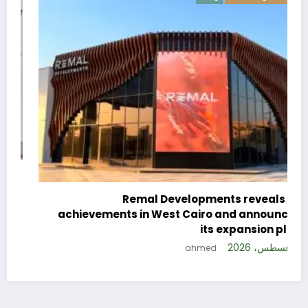
c
e
Remal Developments reveals its
s
achievements in West Cairo and announces
5 
its expansion plan
5 أغسطس، 2026
ahmed