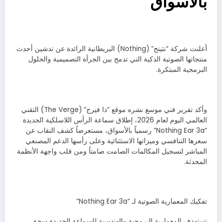
بالأسواق
أعلنت شركة “نثينج” (Nothing) البريطانية الرائدة عن تدشين أحدث
منتجاتها الصوتية الذكية التي تدمج بين الجرأة التصميمية والحلول
البرمجية المبتكرة.
وأكد تقرير فني موسع نشره موقع “ذا فيرج” (The Verge) التقني
العالمي اليوم لعام 2026، إطلاق سماعة الرأس اللاسلكية الجديدة
“Nothing Ear 3a” رسمياً بالأسواق، مستعرضاً كشف النقاب عن
سعرها التنافسي وميزاتها الاستثنائية وعلى رأسها الدعم المصنعي
المباشر لتسجيل المكالمات الصامت صامتاً ومن قلب واجهة الأنظمة
المحدثة.
تفكيك المعمارية الصوتية لـ “Nothing Ear 3a”
تستهدف المعمارية البرمجية والهندسية للسماعة الجديدة سحق