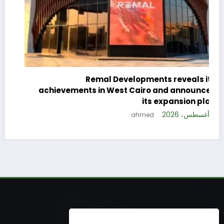
c
e
Remal Developments reveals its
s
achievements in West Cairo and announces
5 
its expansion plan
5 أغسطس، 2026
ahmed