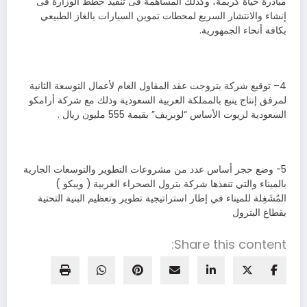
مبادرة حياة كريمة، وكذلك المساهمة فى تنفيذ خطط الوزارة فى
إنشاء والانتشار السريع لمحطات تموين السيارات بالغاز الطبيعي
بكافة أنحاء الجمهورية.
4– توقيع شركة بتروجت عقد المقاول العام لأعمال التوسعة الثانية
لمرفق إنتاج ينبع بالمملكة العربية السعودية وذلك مع شركة أرامكو
السعودية لزيوت الأساس “لوبريف” بقيمة 555 مليون ريال .
5- وضع حجر أساس عدد من مشروعات التطوير والتوسعات الجارية
بالميناء والتي تنفذها شركة بترول الصحراء الغربية ( ويبكو )
المٌشَغِلة للميناء في إطار استراتيجية تطوير وتعظيم البنية التحتية
بقطاع البترول
Share this content: