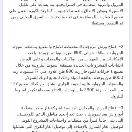
البترول والثروة المعدنية فى استراتيجيتها بما يساعد على تقليل
الاستيراد وتوفير الانفاق بالعملة الاجنبية ، كما يعد باكورة العمل على
تصنيع الحفارات للمساهمة فى تغطية احتياجات السوق المحلى ومن
ثم التصدير مستقبلا .
2- افتتاح ورش بتروجت المتخصصة للانتاج والتصنيع بمنطقة أسيوط
البترولية ، بطاقة حوالى 1800 طن سنويا تم تزويدها باحدث
الإمكانيات من المهمات من الماكينات والمعدات و تلبي الورش
احتياجات المشروعات الجديدة بمنطقة اسيوط البترولية من خلال
تصنيع ٤ خزانات للبوتاجاز زنة 800 طن علاوة علي 17 مستودعا زنة
9000 طن بوحدة معالجة المياه وذلك لمجمع انوبك للسولار
والمنتجات البترولية عالية القيمة الجاري انشاؤه ، و كذلك تصنيع ١٣٧
من المعدات زنة 3600 طن لوحدات الانتاج بمصفاة تكرير اسيوط
للبترول .
3- افتتاح الورش والمخازن الرئيسية لشركة غاز مصر بمنطقة
أبورواش بعد تطويرها ، حيث تعد إحدى مناطق الدعم اللوجيستى
التى تلبى جانباً كبيراً من متطلبات واحتياجات المشروع القومى
لتوصيل الغاز للمنازل بالإضافة إلى توصيل الغاز للقرى التى تشملها