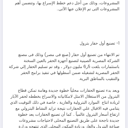
المشروعات، وذلك من أجل دعم خطط الإسراع بها، وتتضمن أهم
المشروعات التى تم الإعلان عنها الآتى..
1- تصنيع أول حفار بترول
تم الانتهاء من تصنيع أول حفار (صنع فى مصر) وذلك فى مصنع
الشركة المصرية الصينية لتصنيع أجهزة الحفر بالعين السخنة
باستثمارات بلغت 5ر6 مليون دولار ، وقد تم تسليم الحفار إلي شركة
الحفر المصرية لتشغيله ضمن أسطولها في تنفيذ برامج الحفر
والتنقيب بالمناطق البرية.
ويعد بدء تصنيع الحفارات محلياً خطوة جديدة وهامة تمكن قطاع
البترول من الاستغلال الامثل لامكانياته والاسراع بخططه لحفر الآبار
لزيادة انتاج الموارد البترولية والغازية ، خاصة في ذلك التوقيت الذي
يتنامي فيه الاقبال علي الحفارات نتيجة تزايد النشاط البترولي مع
ارتفاع أسعار البترول عالمياً .. كما أن تصنيع الحفارات يعد خطوة
جديدة ناجحة على طريق التصنيع المحلى لاحتياجات مشروعات
صناعة البترول والغاز وزيادة المكون المحلى الذى تنتهجه وزارة